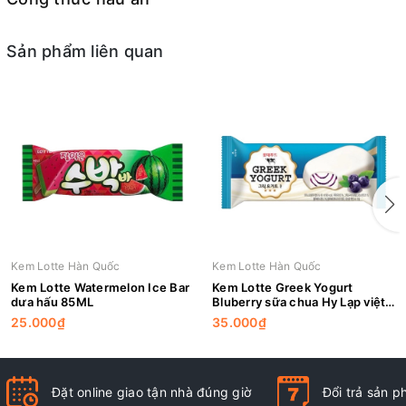
Sản phẩm liên quan
Kem Lotte Hàn Quốc
Kem Lotte Hàn Quốc
Kem Lotte Watermelon Ice Bar
Kem Lotte Greek Yogurt
dưa hấu 85ML
Bluberry sữa chua Hy Lạp việt
quất 85ML
25.000₫
35.000₫
Đặt online giao tận nhà đúng giờ
Đổi trả sản 