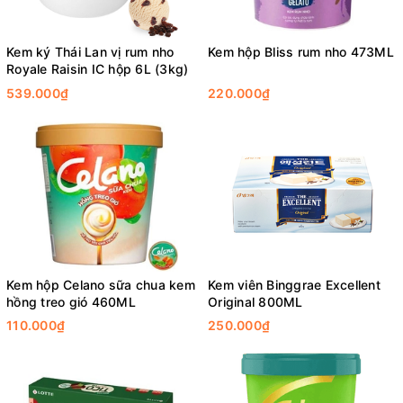
Kem ký Thái Lan vị rum nho
Kem hộp Bliss rum nho 473ML
Royale Raisin IC hộp 6L (3kg)
539.000₫
220.000₫
Kem hộp Celano sữa chua kem
Kem viên Binggrae Excellent
hồng treo gió 460ML
Original 800ML
110.000₫
250.000₫