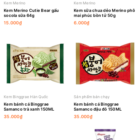
Kem Merino
Kem Merino
Kem Merino Cutie Bear gấu
Kem sữa chua dẻo Merino phô
socola sữa 64g
mai phúc bồn tử 50g
15.000₫
6.000₫
Kem Binggrae Hàn Quốc
Sản phẩm bán chạy
Kem bánh cá Binggrae
Kem bánh cá Binggrae
Samanco trà xanh 150ML
Samanco đậu đỏ 150ML
35.000₫
35.000₫