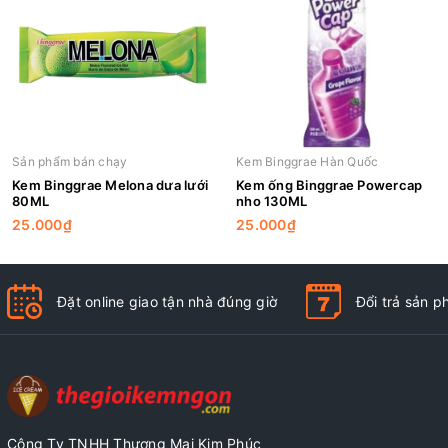
Sản phẩm bán chạy
Kem Binggrae Hàn Quốc
Kem Binggrae Melona dưa lưới
Kem ống Binggrae Powercap
80ML
nho 130ML
25.000₫
25.000₫
Đặt online giao tận nhà đúng giờ
Đổi trả sản 
Công Ty TNHH Thương Mại Kim Phúc