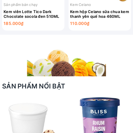
Sản phẩm bán chạy
Kem Celano
Kem viên Lotte Tico Dark
Kem hộp Celano sữa chua kem
Chocolate socola đen 510ML
thanh yên quế hoa 460ML
185.000₫
110.000₫
SẢN PHẨM NỔI BẬT