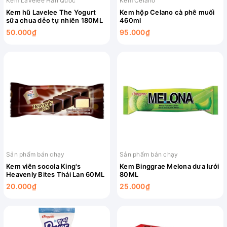
Kem Lavelee Hàn Quốc
Kem Celano
Kem hũ Lavelee The Yogurt
Kem hộp Celano cà phê muối
sữa chua dẻo tự nhiên 180ML
460ml
50.000₫
95.000₫
Sản phẩm bán chạy
Sản phẩm bán chạy
Kem viên socola King's
Kem Binggrae Melona dưa lưới
Heavenly Bites Thái Lan 60ML
80ML
20.000₫
25.000₫