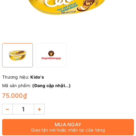
Thương hiệu:
Kido's
Mã sản phẩm:
(Đang cập nhật...)
75.000₫
–
+
MUA NGAY
Giao tận nơi hoặc nhận tại cửa hàng