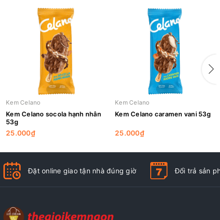
Kem Celano
Kem Celano
Kem Celano socola hạnh nhân
Kem Celano caramen vani 53g
53g
25.000₫
25.000₫
Đặt online giao tận nhà đúng giờ
Đổi trả sản 