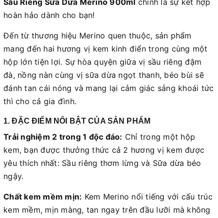
Sầu Riêng Sữa Dừa Merino 900ml
chính là sự kết hợp
hoàn hảo dành cho bạn!
Đến từ thương hiệu Merino quen thuộc, sản phẩm
mang đến hai hương vị kem kinh điển trong cùng một
hộp lớn tiện lợi. Sự hòa quyện giữa vị sầu riêng đậm
đà, nồng nàn cùng vị sữa dừa ngọt thanh, béo bùi sẽ
đánh tan cái nóng và mang lại cảm giác sảng khoái tức
thì cho cả gia đình.
1. ĐẶ
C ĐIỂM NỔI BẬT CỦA SẢN PHẨM
Trải nghiệm 2 trong 1 độc đáo:
Chỉ trong một hộp
kem, bạn được thưởng thức cả 2 hương vị kem được
yêu thích nhất: Sầu riêng thơm lừng và Sữa dừa béo
ngậy.
Chất kem mềm mịn:
Kem Merino nổi tiếng với cấu trúc
kem mềm, mịn màng, tan ngay trên đầu lưỡi mà không