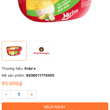
Thương hiệu:
Kido's
Mã sản phẩm:
8936011776455
95.000₫
–
+
MUA NGAY