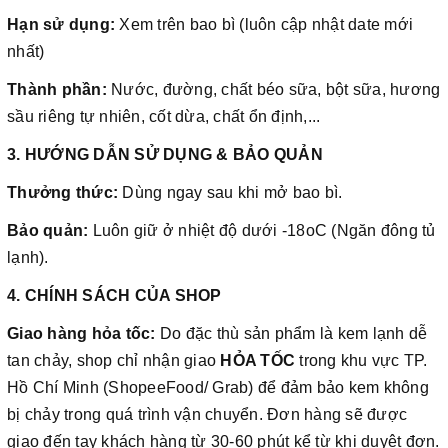
Hạn sử dụng:
Xem trên bao bì (luôn cập nhật date mới
nhất)
Thành phần:
Nước, đường, chất béo sữa, bột sữa, hương
sầu riêng tự nhiên, cốt dừa, chất ổn định,...
3. HƯỚNG DẪN SỬ DỤNG & BẢO QUẢN
Thưởng thức:
Dùng ngay sau khi mở bao bì.
Bảo quản:
Luôn giữ ở nhiệt độ dưới -18oC (Ngăn đông tủ
lạnh).
4. CHÍNH SÁCH CỦA SHOP
Giao hàng hỏa tốc:
Do đặc thù sản phẩm là kem lạnh dễ
tan chảy, shop chỉ nhận giao
HỎA TỐC
trong khu vực TP.
Hồ Chí Minh (ShopeeFood/ Grab) để đảm bảo kem không
bị chảy trong quá trình vận chuyển. Đơn hàng sẽ được
giao đến tay khách hàng từ 30-60 phút kể từ khi duyệt đơn.