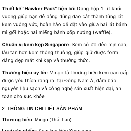
Thiết kế "Hawker Pack" tiện lợi:
Dạng hộp 1 Lít khối
vuông giúp bạn dễ dàng dùng dao cắt thành từng lát
kem vuông vức, hoàn hảo để đặt vào giữa hai lát bánh
mì gối hoặc hai miếng bánh xốp nướng (waffle).
Chuẩn vị kem kẹp Singapore:
Kem có độ dẻo mịn cao,
lâu tan hơn kem thông thường, giúp giữ được form
dáng đẹp mắt khi kẹp và thưởng thức.
Thương hiệu uy tín:
Mingo là thương hiệu kem cao cấp
được yêu thích rộng rãi tại Đông Nam Á, đảm bảo
nguyên liệu sạch và công nghệ sản xuất hiện đại, an
toàn cho sức khỏe.
2. THÔNG TIN CHI TIẾT SẢN PHẨM
Thương hiệu:
Mingo (Thái Lan)
Loại sản phẩm:
Kem kẹp kiểu Singapore