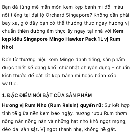
Bạn đã từng mê mẩn món kem kẹp bánh mì đổi màu
nổi tiếng tại đại lộ Orchard Singapore? Không cần phải
bay xa, giờ đây bạn có thể thưởng thức ngay hương vị
chuẩn thiên đường ẩm thực ấy ngay tại nhà với
Kem
kẹp kiểu Singapore Mingo Hawker Pack 1L vị Rum
Nho
!
Đến từ thương hiệu kem Mingo danh tiếng, sản phẩm
được thiết kế dạng khối chữ nhật chuyên dụng – chuẩn
kích thước để cắt lát kẹp bánh mì hoặc bánh xốp
waffle.
1. ĐẶC ĐIỂM NỔI BẬT CỦA SẢN PHẨM
Hương vị Rum Nho (Rum Raisin) quyến rũ:
Sự kết hợp
tinh tế giữa nền kem béo ngậy, hương rượu Rum thơm
nồng nàn nồng nàn và những hạt nho khô ngọt mọng,
dẻo dai sần sật. Vị ngọt thanh nhẹ, không hề gắt.