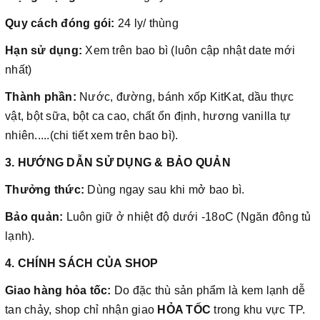
Quy cách đóng gói:
24 ly/ thùng
Hạn sử dụng:
Xem trên bao bì (luôn cập nhật date mới
nhất)
Thành phần:
Nước, đường, bánh xốp KitKat, dầu thực
vật, bột sữa, bột ca cao, chất ổn định, hương vanilla tự
nhiên.....(chi tiết xem trên bao bì).
3. HƯỚNG DẪN SỬ DỤNG & BẢO QUẢN
Thưởng thức:
Dùng ngay sau khi mở bao bì.
Bảo quản:
Luôn giữ ở nhiệt độ dưới -18oC (Ngăn đông tủ
lạnh).
4. CHÍNH SÁCH CỦA SHOP
Giao hàng hỏa tốc:
Do đặc thù sản phẩm là kem lạnh dễ
tan chảy, shop chỉ nhận giao
HỎA TỐC
trong khu vực TP.