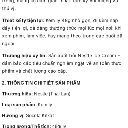
trong, mang lại cảm giác "nhai" cực kỳ vui miệng và
thú vị.
Thiết kế ly tiện lợi:
Kem ly 48g nhỏ gọn, đi kèm nắp
đậy tiện lợi, dễ dàng thưởng thức mọi lúc mọi nơi: khi
xem phim, làm việc, hay mang theo trong các buổi dã
ngoại.
Thương hiệu uy tín:
Sản xuất bởi Nestle Ice Cream –
đảm bảo các tiêu chuẩn nghiêm ngặt về an toàn thực
phẩm và chất lượng cao cấp.
2. THÔNG TIN CHI TIẾT SẢN PHẨM
Thương hiệu:
Nestle (Thái Lan)
Loại sản phẩm:
Kem ly
Hương vị:
Socola Kitkat
Trọng lượng/Thể tích:
48g/ ly