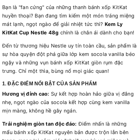
Bạn là "fan cứng" của những thanh bánh xốp KitKat
huyền thoại? Bạn đang tìm kiếm một món tráng miệng
mát lạnh, ngọt ngào để giải nhiệt tức thì?
Kem Ly
KitKat Cup Nestle 48g
chính là chân ái dành cho bạn!
Đến từ thương hiệu Nestle uy tín toàn cầu, sản phẩm là
sự hòa quyện đột phá giữa lớp kem socola vanilla béo
ngậy và những vụn bánh xốp KitKat giòn rụm đặc
trưng. Chỉ một thìa, bùng nổ mọi giác quan!
1. ĐẶC ĐIỂM NỔI BẬT CỦA SẢN PHẨM
Hương vị đỉnh cao:
Sự kết hợp hoàn hảo giữa vị đắng
nhẹ, ngọt ngào của socola kết hợp cùng kem vanilla
mịn màng, không hề gây ngán.
Trải nghiệm giòn tan độc đáo:
Điểm nhấn là những
mẩu bánh xốp KitKat nguyên bản được trộn lẫn bên