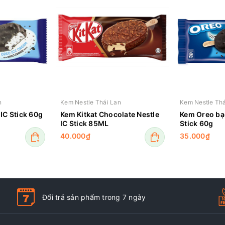
n
Kem Nestle Thái Lan
Kem Nestle Thá
IC Stick 60g
Kem Kitkat Chocolate Nestle
Kem Oreo bạc
IC Stick 85ML
Stick 60g
40.000₫
35.000₫
Đổi trả sản phẩm trong 7 ngày