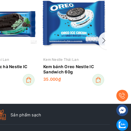
i Lan
Kem Nestle Thái Lan
Kem Nestl
 hà Nestle IC
Kem bánh Oreo Nestle IC
Kem ốc q
Sandwich 60g
Nestle I
35.000₫
30.000₫
Sản phẩm sạch