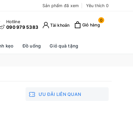
Sản phẩm đã xem
Yêu thích
0
0
Hotline
Giỏ hàng
Tài khoản
090 979 5383
nh kẹo
Đồ uống
Giỏ quà tặng
ƯU ĐÃI LIÊN QUAN