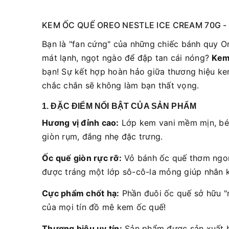
KEM ỐC QUẾ OREO NESTLE ICE CREAM 70G 
Bạn là "fan cứng" của những chiếc bánh quy 
mát lạnh, ngọt ngào để đập tan cái nóng?
Kem
bạn! Sự kết hợp hoàn hảo giữa thương hiệu ke
chắc chắn sẽ không làm bạn thất vọng.
1. ĐẶC ĐIỂM NỔI BẬT CỦA SẢN PHẨM
Hương vị đỉnh cao:
Lớp kem vani mềm mịn, béo
giòn rụm, đắng nhẹ đặc trưng.
Ốc quế giòn rực rỡ:
Vỏ bánh ốc quế thơm ngon,
được tráng một lớp sô-cô-la mỏng giúp nhân
Cực phẩm chốt hạ:
Phần đuôi ốc quế sở hữu "
của mọi tín đồ mê kem ốc quế!
Thương hiệu uy tín:
Sản phẩm được sản xuất 