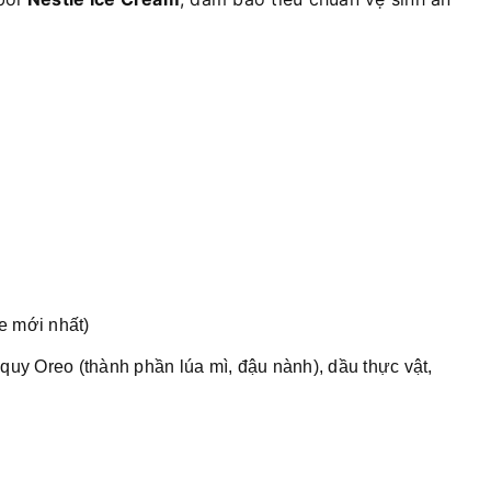
e mới nhất)
uy Oreo (thành phần lúa mì, đậu nành), dầu thực vật,