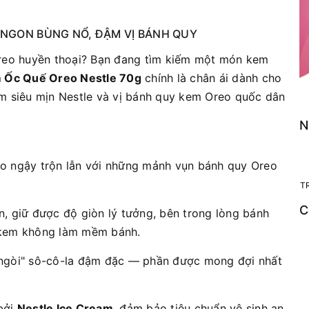
- NGON BÙNG NỔ, ĐẬM VỊ BÁNH QUY
Oreo huyền thoại? Bạn đang tìm kiếm một món kem
 Ốc Quế Oreo Nestle 70g
chính là chân ái dành cho
m siêu mịn Nestle và vị bánh quy kem Oreo quốc dân
N
 ngậy trộn lẫn với những mảnh vụn bánh quy Oreo
T
C
 giữ được độ giòn lý tưởng, bên trong lòng bánh
 kem không làm mềm bánh.
ngòi" sô-cô-la đậm đặc — phần được mong đợi nhất
bởi
Nestle Ice Cream
, đảm bảo tiêu chuẩn vệ sinh an