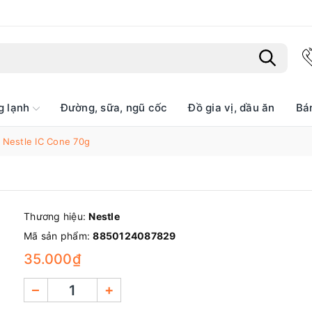
g lạnh
Đường, sữa, ngũ cốc
Đồ gia vị, dầu ăn
Bá
Bạn chưa xem sản phẩm nào
 Nestle IC Cone 70g
Thương hiệu:
Nestle
Mã sản phẩm:
8850124087829
35.000₫
–
+