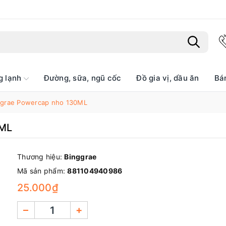
g lạnh
Đường, sữa, ngũ cốc
Đồ gia vị, dầu ăn
Bá
Bạn chưa xem sản phẩm nào
ggrae Powercap nho 130ML
0ML
Thương hiệu:
Binggrae
Mã sản phẩm:
881104940986
25.000₫
–
+