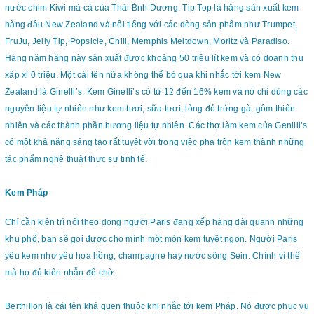
nước chim Kiwi mà cả của Thái B́nh Dương. Tip Top là hăng sản xuất kem
hàng đầu New Zealand và nổi tiếng với các dòng sản phẩm như Trumpet,
FruJu, Jelly Tip, Popsicle, Chill, Memphis Meltdown, Moritz và Paradiso.
Hàng năm hăng này sản xuất được khoảng 50 triệu lít kem và có doanh thu
xấp xỉ 0 triệu. Một cái tên nữa không thể bỏ qua khi nhắc tới kem New
Zealand là Ginelli’s. Kem Ginelli’s có từ 12 đến 16% kem và nó chỉ dùng các
nguyên liệu tự nhiên như kem tươi, sữa tươi, lòng đỏ trứng gà, gôm thiên
nhiên và các thành phần hương liệu tự nhiên. Các thợ làm kem của Genilli’s
có một khả năng sáng tạo rất tuyệt vời trong việc pha trộn kem thành những
tác phẩm nghệ thuật thực sự tinh tế.
Kem Pháp
Chỉ cần kiên trì nối theo ḍong người Paris đang xếp hàng dài quanh những
khu phố, bạn sẽ gọi được cho mình một món kem tuyệt ngon. Người Paris
yêu kem như yêu hoa hồng, champagne hay nước sông Sein. Chính vì thế
mà họ đủ kiên nhẫn để chờ.
Berthillon là cái tên khá quen thuộc khi nhắc tới kem Pháp. Nó được phục vụ