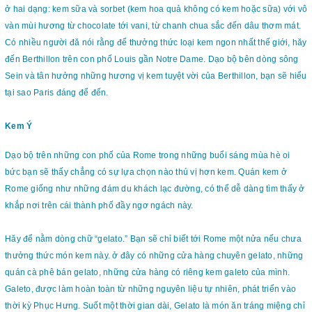
ở hai dạng: kem sữa và sorbet (kem hoa quả không có kem hoặc sữa) với vô
vàn mùi hương từ chocolate tới vani, từ chanh chua sắc đến dâu thơm mát.
Có nhiều người đă nói rằng để thưởng thức loại kem ngon nhất thế giới, hăy
đến Berthillon trên con phố Louis gần Notre Dame. Dạo bộ bên dòng sông
Sein và tân hưởng những hương vị kem tuyệt vời của Berthillon, bạn sẽ hiểu
tại sao Paris đáng để đến.
Kem Ý
Dạo bộ trên những con phố của Rome trong những buổi sáng mùa hè oi
bức bạn sẽ thấy chẳng có sự lựa chọn nào thú vị hơn kem. Quán kem ở
Rome giống như những đám du khách lạc đường, có thể dễ dàng tìm thấy ở
khắp nơi trên cái thành phố đầy ngơ ngách này.
Hăy để nằm dòng chữ “gelato.” Bạn sẽ chỉ biết tới Rome một nửa nếu chưa
thưởng thức món kem này. ở đây có những cửa hàng chuyên gelato, những
quán cà phê bán gelato, những cửa hàng có riêng kem galeto của mình.
Galeto, được làm hoàn toàn từ những nguyên liệu tự nhiên, phát triển vào
thời kỳ Phục Hưng. Suốt một thời gian dài, Gelato là món ăn tráng miệng chỉ