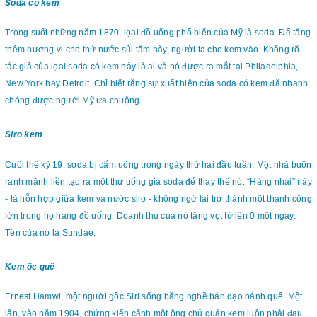
Soda có kem
Trong suốt những năm 1870, lọai đồ uống phổ biến của Mỹ là soda. Để tăng
thêm hương vị cho thứ nước sủi tăm này, người ta cho kem vào. Không rõ
tác giả của lọai soda có kem này là ai và nó được ra mắt tại Philadelphia,
New York hay Detroit. Chỉ biết rằng sự xuất hiện của soda có kem đă nhanh
chóng được người Mỹ ưa chuộng.
Siro kem
Cuối thế kỷ 19, soda bị cấm uống trong ngày thứ hai đầu tuần. Một nhà buôn
ranh mănh liền tạo ra một thứ uống giả soda để thay thế nó. “Hàng nhái” này
- là hỗn hợp giữa kem và nước siro - không ngờ lại trở thành một thành công
lớn trong họ hàng đồ uống. Doanh thu của nó tăng vọt từ lên 0 một ngày.
Tên của nó là Sundae.
Kem ốc quế
Ernest Hamwi, một người gốc Siri sống bằng nghề bán dạo bánh quế. Một
lần, vào năm 1904, chứng kiến cảnh một ông chủ quán kem luôn phải đau