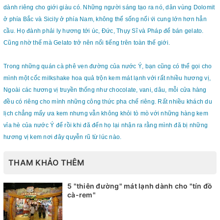
dành riêng cho giới giàu có. Những người sáng tạo ra nó, dân vùng Dolomit
ở phía Bắc và Sicily ở phía Nam, không thể sống nổi v́i cung lớn hơn hẳn
cầu. Họ đành phải ly hương tới úc, Đức, Thụy Sĩ và Pháp để bán gelato.
Cũng nhờ thế mà Gelato trở nên nổi tiếng trên toàn thế giới.
Trong những quán cà phê ven đường của nước Ý, bạn cũng có thể gọi cho
mình một cốc milkshake hoa quả trộn kem mát lạnh với rất nhiều hương vị,
Ngoài các hương vị truyền thống như chocolate, vani, dâu, mỗi cửa hàng
đều có riêng cho mình những công thức pha chế riêng. Rất nhiều khách du
lịch chẳng mấy ưa kem nhưng vẫn không khỏi tò mò với những hàng kem
vỉa hè của nước Ý để rồi khi đă đến họ lại nhận ra rằng mình đă bị những
hương vị kem nơi đây quyễn rũ từ lúc nào.
THAM KHẢO THÊM
5 "thiên đường" mát lạnh dành cho "tín đồ
cà-rem"