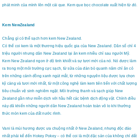
phát minh của mình lên một cái que. Kem que bọc chocolate xuất hiện từ đó.
Kem NewZealand
Chẳng gì có thể sạch hơn kem New Zealand.
Có thể coi kem là một thương hiệu quốc gia của New Zealand. Dân số chỉ 4
triệu người nhưng dân New Zealand lại ăn kem nhiều chỉ sau người Mỹ.
Kem New Zealand ngon ở độ tinh khiết và sự tươi mới của nó. Nó được làm
ra trong một môi trường cực sạch, từ sữa của đàn bò quanh năm chỉ ăn cỏ
trên những cánh đồng xanh ngút mắt, từ những nguyên liệu được lựa chọn
kỹ càng và tươi mới nhất, từ một công nghệ làm kem tiên tiến với chất lượng
tiêu chuẩn vệ sinh nghiêm ngặt. Môi trường thanh và sạch giúp New
Zealand gần như miễn dịch với hầu hết các bệnh dịch động vật. Chính điều
này đă khiến những người dân New Zealand hoàn toàn vô lo khi thưởng
thức món kem của đất nước ḿnh.
Vani là mùi hương được ưa chuộng nhất ở New Zealand, nhưng độc đáo
nhất phải kể đến Hokey Pokey – có thể coi là một đặc sản của không chỉ đất