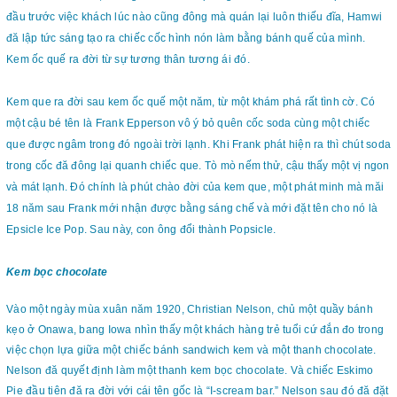
đầu trước việc khách lúc nào cũng đông mà quán lại luôn thiếu đĩa, Hamwi
đă lập tức sáng tạo ra chiếc cốc hình nón làm bằng bánh quế của mình.
Kem ốc quế ra đời từ sự tương thân tương ái đó.
Kem que ra đời sau kem ốc quế một năm, từ một khám phá rất tình cờ. Có
một cậu bé tên là Frank Epperson vô ý bỏ quên cốc soda cùng một chiếc
que được ngâm trong đó ngoài trời lạnh. Khi Frank phát hiện ra thì chút soda
trong cốc đă đông lại quanh chiếc que. Tò mò nếm thử, cậu thấy một vị ngon
và mát lạnh. Đó chính là phút chào đời của kem que, một phát minh mà măi
18 năm sau Frank mới nhận được bằng sáng chế và mới đặt tên cho nó là
Epsicle Ice Pop. Sau này, con ông đổi thành Popsicle.
Kem bọc chocolate
Vào một ngày mùa xuân năm 1920, Christian Nelson, chủ một quầy bánh
kẹo ở Onawa, bang Iowa nhìn thấy một khách hàng trẻ tuổi cứ đắn đo trong
việc chọn lựa giữa một chiếc bánh sandwich kem và một thanh chocolate.
Nelson đă quyết định làm một thanh kem bọc chocolate. Và chiếc Eskimo
Pie đầu tiên đă ra đời với cái tên gốc là “I-scream bar.” Nelson sau đó đă đặt