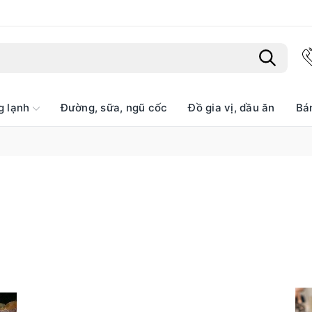
g lạnh
Đường, sữa, ngũ cốc
Đồ gia vị, dầu ăn
Bá
Bạn chưa xem sản phẩm nào